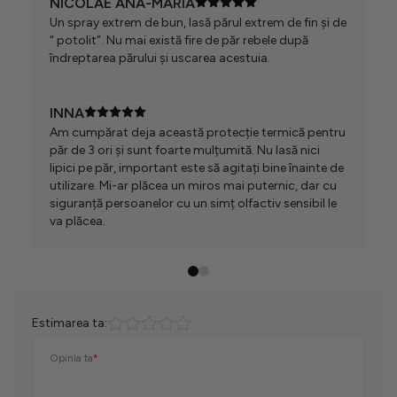
NICOLAE ANA-MARIA
Un spray extrem de bun, lasă părul extrem de fin și de
“ potolit”. Nu mai există fire de păr rebele după
îndreptarea părului și uscarea acestuia.
INNA
Am cumpărat deja această protecție termică pentru
păr de 3 ori și sunt foarte mulțumită. Nu lasă nici
lipici pe păr, important este să agitați bine înainte de
utilizare. Mi-ar plăcea un miros mai puternic, dar cu
siguranță persoanelor cu un simț olfactiv sensibil le
va plăcea.
Estimarea ta:
Opinia ta
*