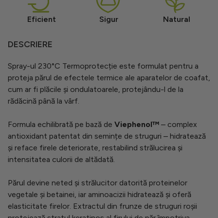
Eficient
Sigur
Natural
DESCRIERE
Spray-ul 230°C Termoprotecție este formulat pentru a
proteja părul de efectele termice ale aparatelor de coafat,
cum ar fi plăcile și ondulatoarele, protejându-l de la
rădăcină până la vârf.
Formula echilibrată pe bază de
Viephenol™
– complex
antioxidant patentat din semințe de struguri – hidratează
și reface firele deteriorate, restabilind strălucirea și
intensitatea culorii de altădată.
Părul devine neted și strălucitor datorită proteinelor
vegetale și betainei, iar aminoacizii hidratează și oferă
elasticitate firelor. Extractul din frunze de struguri roșii
protejează stratul keratinos al firului de păr împotriva