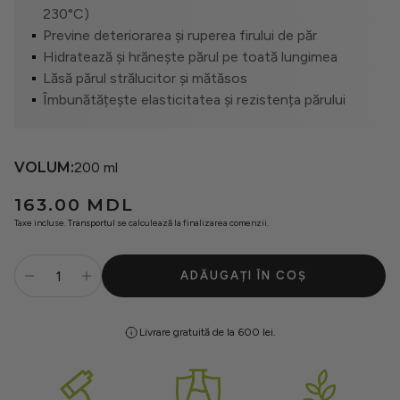
Seturi
230°C)
Previne deteriorarea și ruperea firului de păr
Hidratează și hrănește părul pe toată lungimea
Oferte
Lăsă părul strălucitor și mătăsos
Îmbunătățește elasticitatea și rezistența părului
VOLUM:
200 ml
Preț
163.00 MDL
obișnuit
Taxe incluse.
Transportul
se calculează la finalizarea comenzii.
ADĂUGAȚI ÎN COȘ
Livrare gratuită de la 600 lei.