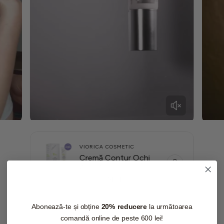
VIORICA COSMETIC
Cremă Contur Ochi
Anti-Age
P
377.00 MDL
R
E
Ț
Abonează-te și obține
20% reducere
la următoarea
O
comandă online de peste 600 lei!
B