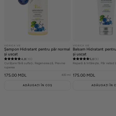
VIORICA VIE
VIORICA VIE
Șampon Hidratant pentru păr normal
Balsam Hidratant pentru
și uscat
și uscat
4,8
(10)
5,0
(9)
Curățare fără sulfați, Regenerează, Previne
Repară & întărește, Păr neted &
ruperea
PREȚ
175.00 MDL
PREȚ
175.00 MDL
400 ml
OBIȘNUIT
OBIȘNUIT
ADĂUGAȚI ÎN COȘ
ADĂUGAȚI ÎN 