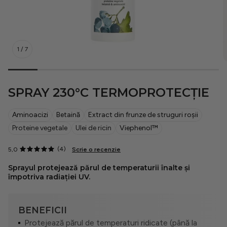
21 Collagen
1
/
7
Cosmeplant
SPRAY 230°C TERMOPROTECȚIE
Pentru bărbați
Aminoacizi
Betaină
Extract din frunze de struguri roșii
Proteine vegetale
Ulei de ricin
Viephenol™
Protecție solară
(4)
5,0
Scrie o recenzie
Rutine
Sprayul protejează părul de temperaturii înalte și
împotriva radiației UV.
Situationship
BENEFICII
Protejează părul de temperaturi ridicate (până la