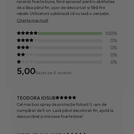
recenzii foarte bune, fiind apreciat pentru abilitatea
de a lăsa părul fin, ușor de descurcat și fără fire
rebele. Utilizatorii subliniază că nu lasă o senzație
lipicioasă și este ușor de aplicat, deși unii și-ar dori
Citește mai mult
un miros mai puternic. Per ansamblu, este
considerat un produs eficient și util pentru
100%
protejarea părului de deteriorare.
0%
0%
0%
0%
5,00
Bazat pe 4 recenzii
TEODORA IOSUB
Cel mai bun spray de protecție folosit! L-am de
cumpărat de 5 ori. Lasă părul decolorat fin, ajută la
descurcăreț și miroase foarte bine!