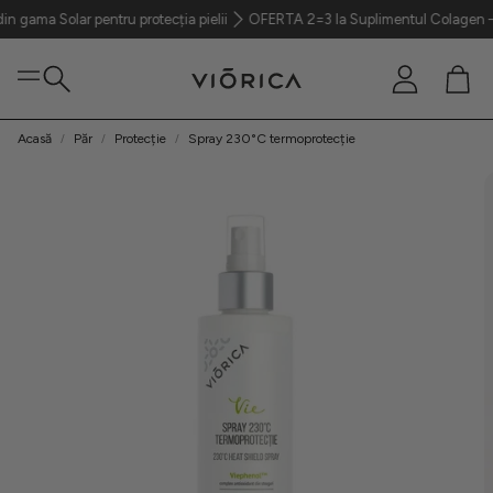
 Solar pentru protecția pielii
OFERTA 2=3 Ia Suplimentul Colagen – aliatul
Cont
Coș
Caută
Acasă
Păr
Protecție
Spray 230°C termoprotecție
Ten
Păr
Corp
Parfumerie