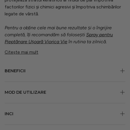
factorilor fizici și chimici agresivi și împotriva schimbărilor
legate de vârstă.
Pentru a obține cele mai bune rezultate și o îngrijire
completă, îți recomandăm să folosești
Spray pentru
Pieptănare Ușoară Viorica Vie
în rutina ta zilnică.
Citește mai mult
BENEFICII
Protejează părul împotriva efectelor nocive ale
MOD DE UTILIZARE
factorilor externi, inclusiv temperaturilor de până la
230°C.
Agitați ﬂaconul și pulverizați pe părul umed sau uscat
INCI
Hidratează și hrănește părul pe toată lungimea,
înainte de utilizarea dispozitivelor de coafat ﬁerbinți.
lăsându-l suplu și revitalizat.
Precauție și Siguranță: