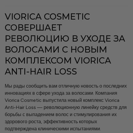
21 Collagen
VIORICA COSMETIC
Cosmeplant
СОВЕРШАЕТ
РЕВОЛЮЦИЮ В УХОДЕ ЗА
Для мужчин
ВОЛОСАМИ С НОВЫМ
КОМПЛЕКСОМ VIORICA
Солнцезащитный крем
ANTI-HAIR LOSS
Рутины ухода
Мы рады сообщить вам отличную новость о последних
инновациях в сфере ухода за волосами. Компания
Situationship
Viorica Cosmetic выпустила новый комплекс Viorica
Anti-Hair Loss — революционную линейку средств для
борьбы с выпадением волос и стимулирования их
Наборы
здорового роста, эффективность которых
подтверждена клиническими испытаниями.