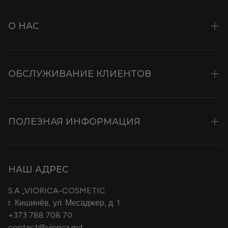
О НАС
История и Философия
ОБСЛУЖИВАНИЕ КЛИЕНТОВ
Ингредиенты
Viopark
Контакты
Музей Красоты
ПОЛЕЗНАЯ ИНФОРМАЦИЯ
Специализированные журналы
Вакансии
Бонусная карта Виорика
Условия транспортировки и доставки
B2B
НАШ АДРЕС
Политика конфиденциальности
Cosmeplant
S.A „VIORICA-COSMETIC
Условия и положения
г. Кишинёв, ул. Месаджер, д. 1
Блог
+373 788 708 70
Политика Возврата Товаров
contact@viorica.md