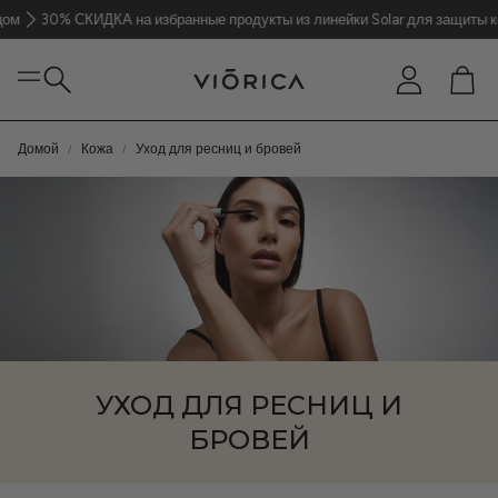
м
30% СКИДКА на избранные продукты из линейки Solar для защиты кож
Аккаунт
Кор
Поиск
Домой
Кожа
Уход для ресниц и бровей
Кожа
Волосы
Тело
УХОД ДЛЯ РЕСНИЦ И
Парфюмерия
БРОВЕЙ