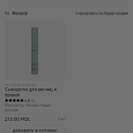
21 Collagen
Фильтр
Сортировать по:
Лидер продаж
Cosmeplant
Для мужчин
Солнцезащитный крем
Рутины ухода
РЕСНИЦЫ И БРОВИ
Сыворотка для ресниц и
бровей
Situationship
4,8
(9)
Плотность, Объём, Новые
волоски
Наборы
ОБЫЧНАЯ
213.00 MDL
6 мл
ЦЕНА
ДОБАВИТЬ В КОРЗИНУ