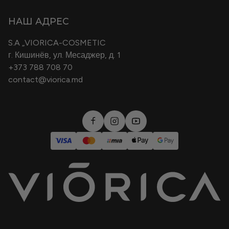
Условия транспортировки и доставки
B2B
НАШ АДРЕС
Политика конфиденциальности
Cosmeplant
S.A „VIORICA-COSMETIC
Условия и положения
г. Кишинёв, ул. Месаджер, д. 1
Блог
+373 788 708 70
Политика Возврата Товаров
contact@viorica.md
Сертификат Подарок
Регламент кампаний
Политика оплаты