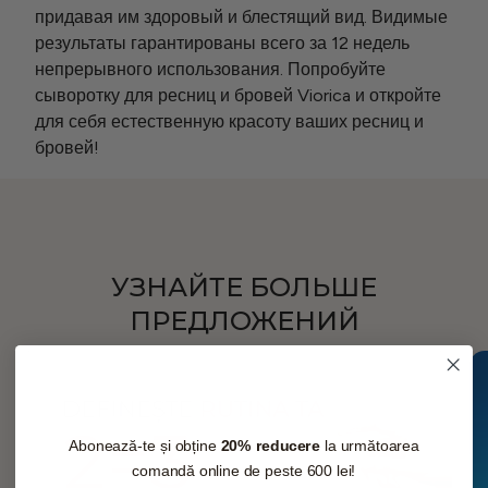
придавая им здоровый и блестящий вид. Видимые
результаты гарантированы всего за 12 недель
непрерывного использования. Попробуйте
сыворотку для ресниц и бровей Viorica и откройте
для себя естественную красоту ваших ресниц и
бровей!
УЗНАЙТЕ БОЛЬШЕ
ПРЕДЛОЖЕНИЙ
Abonează-te și obține
20% reducere
la următoarea
comandă online de peste 600 lei!