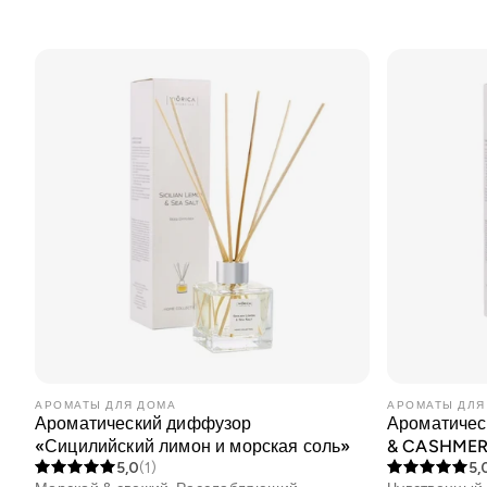
21 Collagen
Cosmeplant
Для мужчин
Солнцезащитный крем
Рутины ухода
Situationship
АРОМАТЫ ДЛЯ ДОМА
АРОМАТЫ ДЛЯ
Ароматический диффузор
Ароматичес
«Сицилийский лимон и морская соль»
& CASHME
Наборы
5,0
(1)
5,