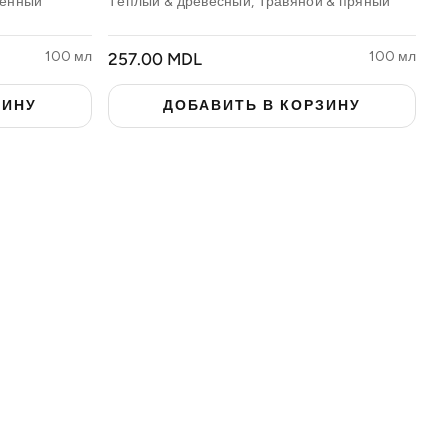
венный
Тёплый & древесный, Травяной & пряный
100 мл
ОБЫЧНАЯ
100 мл
257.00 MDL
ЦЕНА
ЗИНУ
ДОБАВИТЬ В КОРЗИНУ