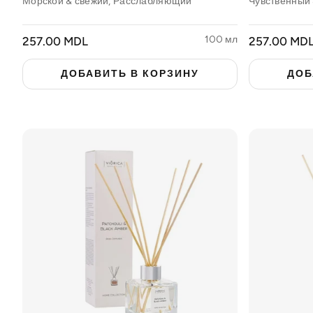
Морской & свежий, Расслабляющий
Чувственный 
Предложения
ОБЫЧНАЯ
100 мл
ОБЫЧНАЯ
257.00 MDL
257.00 MD
ЦЕНА
ЦЕНА
ДОБАВИТЬ В КОРЗИНУ
ДОБ