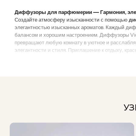
Диффузоры для парфюмерии — Гармония, элег
Создайте атмосферу изысканности с помощью
ди
элегантностью изысканных ароматов. Каждый дифф
балансом и хорошим настроением. Диффузоры Vio
превращают любую комнату в уютное и расслабляю
элегантности и стиля. Приглашение к отдыху, крас
УЗ