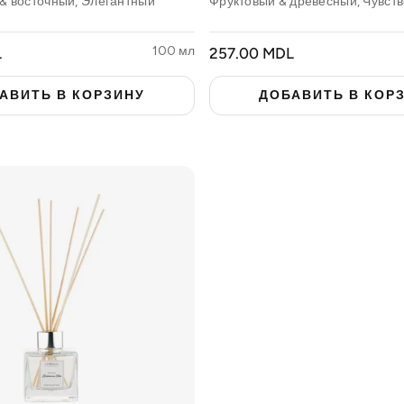
& восточный, Элегантный
Фруктовый & древесный, Чувст
100 мл
ОБЫЧНАЯ
L
257.00 MDL
ЦЕНА
АВИТЬ В КОРЗИНУ
ДОБАВИТЬ В КОР