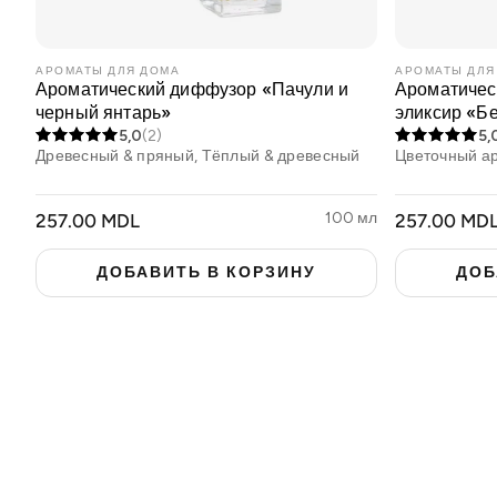
АРОМАТЫ ДЛЯ ДОМА
АРОМАТЫ ДЛЯ
Ароматический диффузор «Пачули и
Ароматичес
черный янтарь»
эликсир «Б
5,0
(2)
5,
Древесный & пряный, Тёплый & древесный
Цветочный а
ОБЫЧНАЯ
100 мл
ОБЫЧНАЯ
257.00 MDL
257.00 MD
ЦЕНА
ЦЕНА
ДОБАВИТЬ В КОРЗИНУ
ДОБ