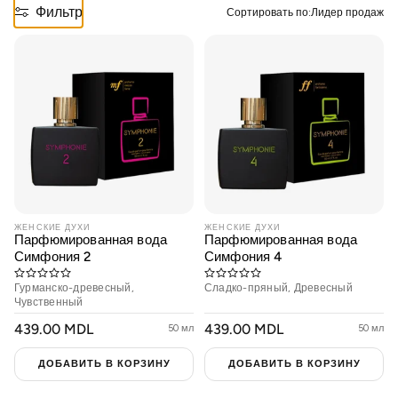
21 Collagen
Фильтр
Сортировать по:
Лидер продаж
Cosmeplant
Для мужчин
Солнцезащитный крем
ЖЕНСКИЕ ДУХИ
ЖЕНСКИЕ ДУХИ
Парфюмированная вода
Парфюмированная вода
Рутины ухода
Симфония 2
Симфония 4
Гурманско-древесный,
Сладко-пряный, Древесный
Situationship
Чувственный
ОБЫЧНАЯ
439.00 MDL
ОБЫЧНАЯ
439.00 MDL
50 мл
50 мл
ЦЕНА
ЦЕНА
Наборы
ДОБАВИТЬ В КОРЗИНУ
ДОБАВИТЬ В КОРЗИНУ