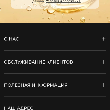
данных.
Условия и положения
О НАС
История и Философия
ОБСЛУЖИВАНИЕ КЛИЕНТОВ
Ингредиенты
Viopark
Контакты
Музей Красоты
ПОЛЕЗНАЯ ИНФОРМАЦИЯ
Специализированные журналы
Вакансии
Бонусная карта Виорика
Условия транспортировки и доставки
B2B
НАШ АДРЕС