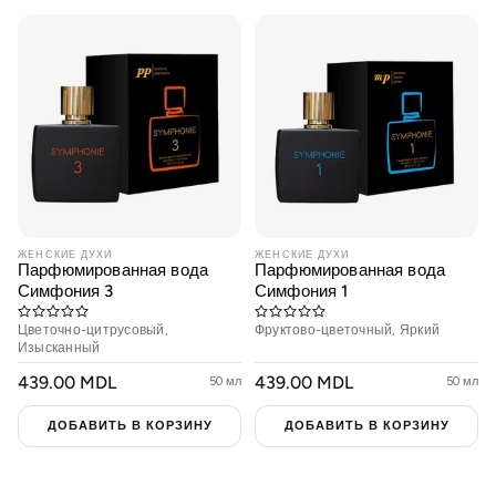
Предложения
ЖЕНСКИЕ ДУХИ
ЖЕНСКИЕ ДУХИ
Парфюмированная вода
Парфюмированная вода
Симфония 3
Симфония 1
Цветочно-цитрусовый,
Фруктово-цветочный, Яркий
Изысканный
ОБЫЧНАЯ
439.00 MDL
ОБЫЧНАЯ
439.00 MDL
50 мл
50 мл
ЦЕНА
ЦЕНА
ДОБАВИТЬ В КОРЗИНУ
ДОБАВИТЬ В КОРЗИНУ