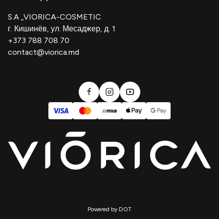
Политика конфиденциальности
Cosmeplant
S.A „VIORICA-COSMETIC
Условия и положения
г. Кишинёв, ул. Месаджер, д. 1
Блог
+373 788 708 70
Политика Возврата Товаров
contact@viorica.md
Сертификат Подарок
Регламент кампаний
Политика оплаты
Powered by
DOT