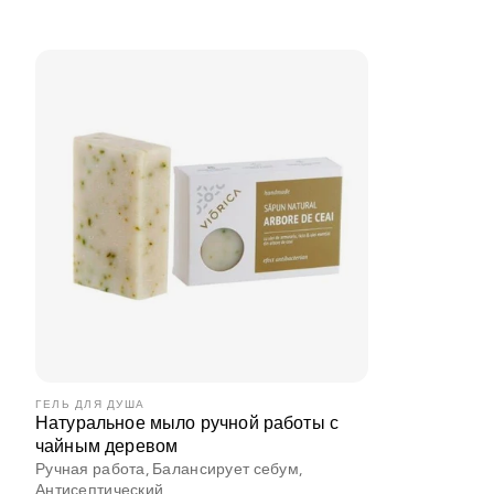
21 Collagen
Cosmeplant
Для мужчин
Солнцезащитный крем
Рутины ухода
Situationship
ГЕЛЬ ДЛЯ ДУША
Натуральное мыло ручной работы с
чайным деревом
Ручная работа, Балансирует себум,
Наборы
Антисептический