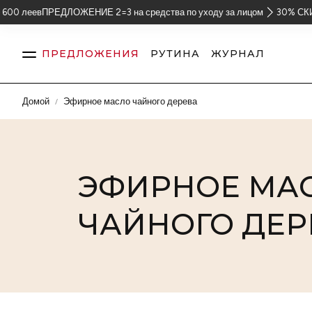
ПРЕДЛОЖЕНИЕ 2=3 на средства по уходу за лицом
30% СКИДКА на из
ПРЕДЛОЖЕНИЯ
РУТИНА
ЖУРНАЛ
Домой
Эфирное масло чайного дерева
Кожа
Волосы
ЭФИРНОЕ МА
ЧАЙНОГО ДЕР
Тело
Парфюмерия