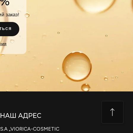
0%
й заказ!
ТЬСЯ
ния
НАШ АДРЕС
S.A „VIORICA-COSMETIC