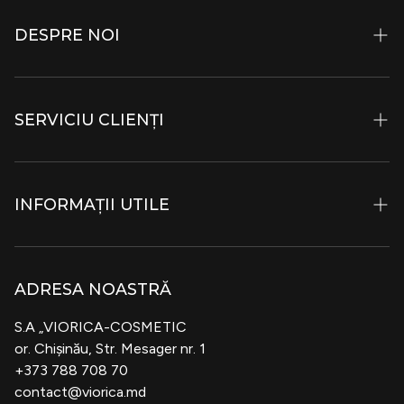
DESPRE NOI
Istorie și Filozofie
SERVICIU CLIENȚI
Ingrediente
Viopark
Contacte
Muzeul Frumuseții
INFORMAȚII UTILE
Magazine Specializate
Posturi Vacante
Bonus Card Viorica
Condiții de transport și livrare
B2B
ADRESA NOASTRĂ
Politica de Confidențialitate
Cosmeplant
S.A „VIORICA-COSMETIC
Termeni și condiții
or. Chișinău, Str. Mesager nr. 1
Blog
+373 788 708 70
Politica Privind Returnarea Produselor
contact@viorica.md
Certificate Cadou