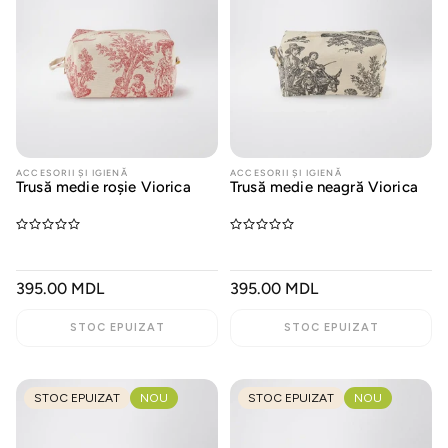
ACCESORII ȘI IGIENĂ
ACCESORII ȘI IGIENĂ
Trusă medie roșie Viorica
Trusă medie neagră Viorica
PREȚ
395.00 MDL
PREȚ
395.00 MDL
OBIȘNUIT
OBIȘNUIT
STOC EPUIZAT
STOC EPUIZAT
STOC EPUIZAT
NOU
STOC EPUIZAT
NOU