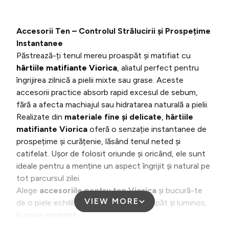
Accesorii Ten – Controlul Strălucirii și Prospețime
Instantanee
Păstrează-ți tenul mereu proaspăt și matifiat cu
hârtiile matifiante Viorica
, aliatul perfect pentru
îngrijirea zilnică a pielii mixte sau grase. Aceste
accesorii practice absorb rapid excesul de sebum,
fără a afecta machiajul sau hidratarea naturală a pielii.
Realizate din
materiale fine și delicate
,
hârtiile
matifiante Viorica
oferă o senzație instantanee de
prospețime și curățenie, lăsând tenul neted și
catifelat. Ușor de folosit oriunde și oricând, ele sunt
ideale pentru a menține un aspect îngrijit și natural pe
tot parcursul zilei.
Alege
accesoriile pentru ten Viorica
și bucură-te
VIEW MORE
de o piele echilibrată, cu un look proaspăt și luminos,
în orice moment.