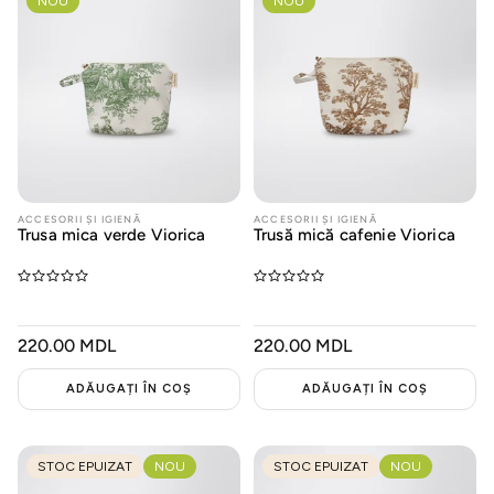
NOU
NOU
ACCESORII ȘI IGIENĂ
ACCESORII ȘI IGIENĂ
Trusa mica verde Viorica
Trusă mică cafenie Viorica
PREȚ
220.00 MDL
PREȚ
220.00 MDL
OBIȘNUIT
OBIȘNUIT
ADĂUGAȚI ÎN COȘ
ADĂUGAȚI ÎN COȘ
STOC EPUIZAT
NOU
STOC EPUIZAT
NOU