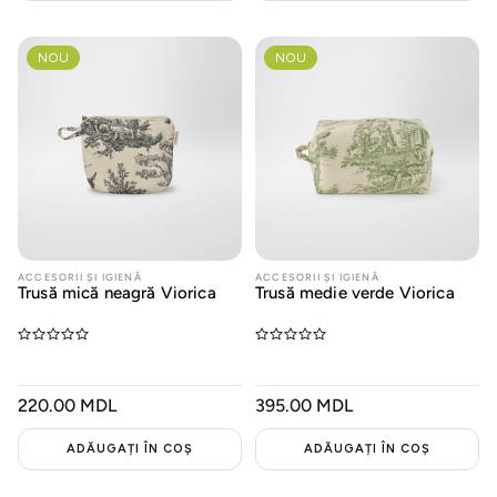
Seturi
NOU
NOU
Oferte
ACCESORII ȘI IGIENĂ
ACCESORII ȘI IGIENĂ
Trusă mică neagră Viorica
Trusă medie verde Viorica
PREȚ
220.00 MDL
PREȚ
395.00 MDL
OBIȘNUIT
OBIȘNUIT
ADĂUGAȚI ÎN COȘ
ADĂUGAȚI ÎN COȘ