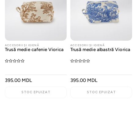
ACCESORII ȘI IGIENĂ
ACCESORII ȘI IGIENĂ
Trusă medie cafenie Viorica
Trusă medie albastră Viorica
PREȚ
395.00 MDL
PREȚ
395.00 MDL
OBIȘNUIT
OBIȘNUIT
STOC EPUIZAT
STOC EPUIZAT