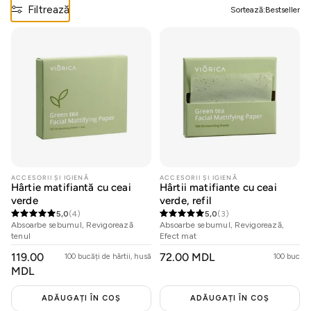
Filtrează
Sortează:
Bestseller
21 Collagen
Cosmeplant
Pentru bărbați
Protecție solară
ACCESORII ȘI IGIENĂ
ACCESORII ȘI IGIENĂ
Hârtie matifiantă cu ceai
Hârtii matifiante cu ceai
verde
verde, refil
5,0
(4)
5,0
(3)
Rutine
Absoarbe sebumul, Revigorează
Absoarbe sebumul, Revigorează,
tenul
Efect mat
PREȚ
119.00
PREȚ
72.00 MDL
100 bucăți de hârtii, husă
100 buc
OBIȘNUIT
OBIȘNUIT
Situationship
MDL
ADĂUGAȚI ÎN COȘ
ADĂUGAȚI ÎN COȘ