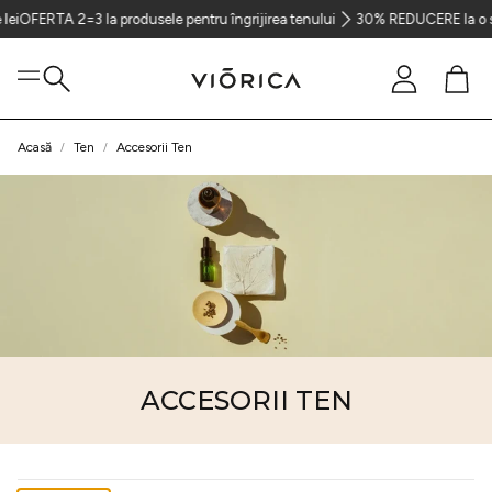
ERTA 2=3 la produsele pentru îngrijirea tenului
30% REDUCERE la o selecți
Cont
Coș
Caută
Acasă
Ten
Accesorii Ten
Ten
Păr
Corp
ACCESORII TEN
Parfumerie