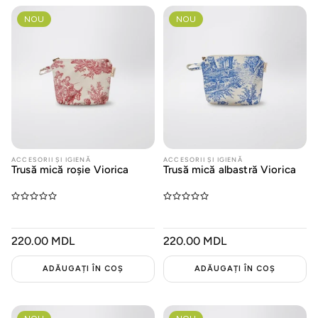
NOU
NOU
ACCESORII ȘI IGIENĂ
ACCESORII ȘI IGIENĂ
Trusă mică roșie Viorica
Trusă mică albastră Viorica
PREȚ
220.00 MDL
PREȚ
220.00 MDL
OBIȘNUIT
OBIȘNUIT
ADĂUGAȚI ÎN COȘ
ADĂUGAȚI ÎN COȘ