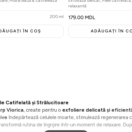
oare, Hidratează & catifelează
Exfoliază delicat, Piele catifelat
relaxantă
200 ml
PREȚ
179.00 MDL
OBIȘNUIT
DĂUGAȚI ÎN COȘ
ADĂUGAȚI ÎN C
le Catifelată și Strălucitoare
orp Viorica
, create pentru o
exfoliere delicată
și eficient
tive
îndepărtează celulele moarte, stimulează regenerarea cel
ransformă rutina de îngrijire într-un moment de relaxare. Dup