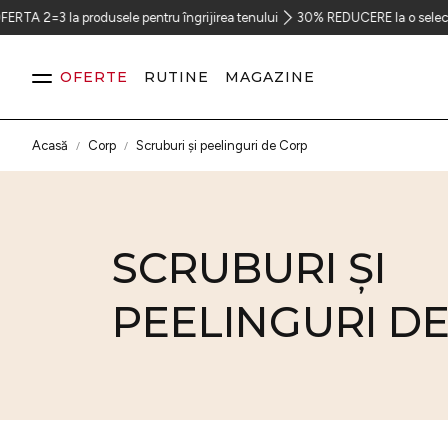
la produsele pentru îngrijirea tenului
30% REDUCERE la o selecție de produ
OFERTE
RUTINE
MAGAZINE
Acasă
Corp
Scruburi și peelinguri de Corp
Ten
SCRUBURI ȘI
Păr
PEELINGURI D
Corp