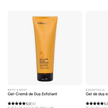
Parfumerie
21 Collagen
Cosmeplant
Pentru bărbați
Protecție solară
Rutine
BATH & BODY
ESSENTIELLE
Gel-Cremă de Duș Exfoliant
Gel de duș e
Situationship
5,0
(4)
5,