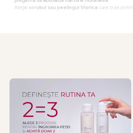
pregătită să absoarbă mai bine hidratarea.
Alege
scrubul sau peelingul
Viorica
care ți se potriv