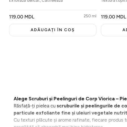
Exfoliază delicat, Catifelează
Textură topit
Seturi
PREȚ
250 ml
PREȚ
119.00 MDL
119.00 MDL
OBIȘNUIT
OBIȘNUIT
ADĂUGAȚI ÎN COȘ
A
Oferte
Alege Scruburi și Peelinguri de Corp Viorica – Pie
Răsfață-ți pielea cu
scruburile și peelingurile de c
particule exfoliante fine și uleiuri vegetale nutri
Cu texturi plăcute și arome rafinate, fiecare produs t