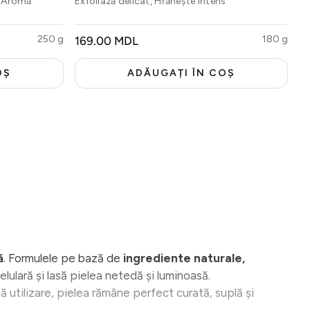
ă, Aromă
Exfoliază delicat, Hrănește intens
250 g
PREȚ
180 g
169.00 MDL
OBIȘNUIT
OȘ
ADĂUGAȚI ÎN COȘ
ă
. Formulele pe bază de
ingrediente naturale,
ulară și lasă pielea netedă și luminoasă.
ă utilizare, pielea rămâne perfect curată, suplă și