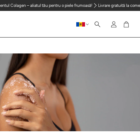
n – aliatul tău pentru o piele frumoasă!
Livrare gratuită la comenzi peste 
Cont
Coș
Caută