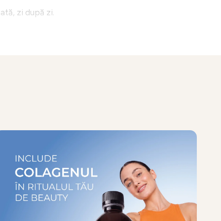
ată, zi după zi.