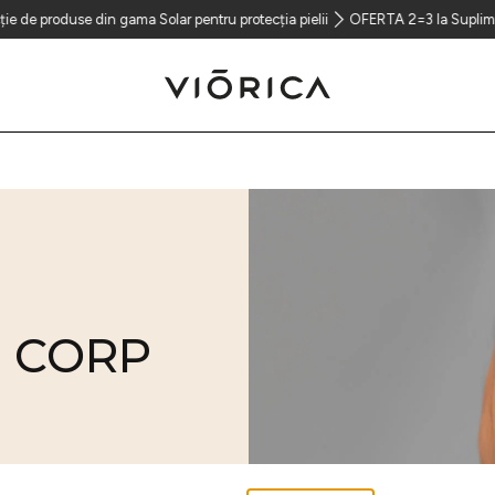
se din gama Solar pentru protecția pielii
OFERTA 2=3 Ia Suplimentul Colage
E CORP