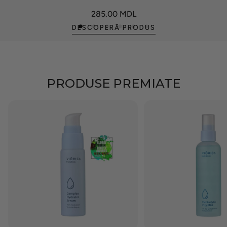
Preț
285.00 MDL
obișnuit
DESCOPERĂ PRODUS
PRODUSE PREMIATE