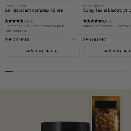
HYDROBIOTIC
HYDROBIOTIC
Ser hidratant complex 72 ore
Spray facial Electrolyti
4,8
(5)
5,0
(5)
Hidratează 72h, Fortifică bariera pielii,
Putere electrolitică, Hidratea
Netezește ridurile
PREȚ
395.00 MDL
PREȚ
255.00 MDL
30 ml
OBIȘNUIT
OBIȘNUIT
ADĂUGAȚI ÎN COȘ
ADĂUGAȚI ÎN 