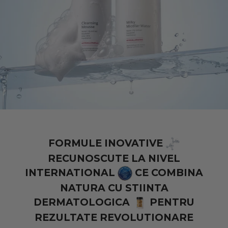
21 Collagen
Cosmeplant
Pentru bărbați
VIORICA
Protecție solară
FORMULE INOVATIVE
COSMETIC
RECUNOSCUTE LA NIVEL
Rutine
INTERNATIONAL
CE COMBINA
—
NATURA CU STIINTA
COSMETICE
Situationship
DERMATOLOGICA
PENTRU
REZULTATE REVOLUTIONARE
NATURALE