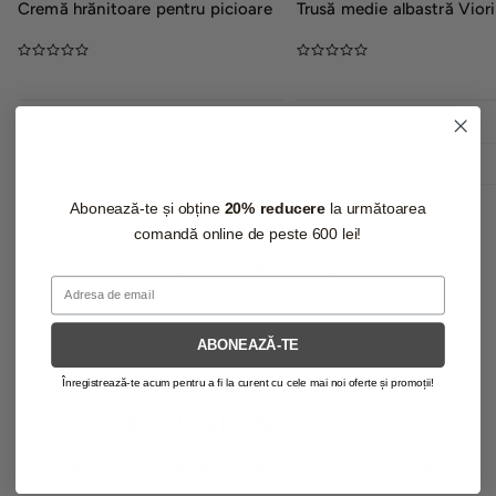
Cremă hrănitoare pentru picioare
Trusă medie albastră Vior
PREȚ
85.00 MDL
PREȚ
395.00 MDL
75 ml
OBIȘNUIT
OBIȘNUIT
ADĂUGAȚI ÎN COȘ
STOC EPUIZAT
Abonează-te și obține
20% reducere
la următoarea
comandă online de peste 600 lei!
DESCOPERĂ TOATE
Email
ABONEAZĂ-TE
2% BHA & PEPTIDES
Înregistrează-te acum pentru a fi la curent cu cele mai noi oferte și promoții!
RETEXTURIZING ESSENCE
Textură netedă, ten uniform, strălucire naturală