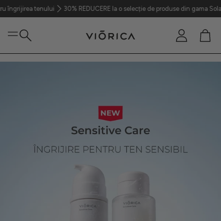
 de produse din gama Solar pentru protecția pielii
OFERTA 2=3 Ia Supliment
Cont
Coș
Caută
Ten
Păr
Corp
Parfumerie