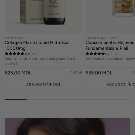
21COLLAGEN
STRONG ANTI - AGE
Colagen Marin Lichid Hidrolizat
Capsule pentru Rejuven
10000mg
Fundamentală a Pielii
4,9
(25)
5,0
(15)
Reduce riduri, Stimulează colagenul, Piele
Fermitate & elasticitate, Netez
elastică
PREȚ
625.00 MDL
PREȚ
635.00 MDL
480 ml
45
OBIȘNUIT
OBIȘNUIT
ADĂUGAȚI ÎN COȘ
ADĂUGAȚI ÎN 