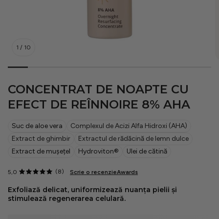
21 Collagen
1
/
10
Cosmeplant
CONCENTRAT DE NOAPTE CU
Pentru bărbați
EFECT DE REÎNNOIRE 8% AHA
Protecție solară
Suc de aloe vera
Complexul de Acizi Alfa Hidroxi (AHA)
Extract de ghimbir
Extractul de rădăcină de lemn dulce
Extract de mușețel
Hydroviton®
Ulei de cătină
Rutine
(8)
5,0
Scrie o recenzie
Awards
Exfoliază delicat, uniformizează nuanța pielii și
Situationship
stimulează regenerarea celulară.