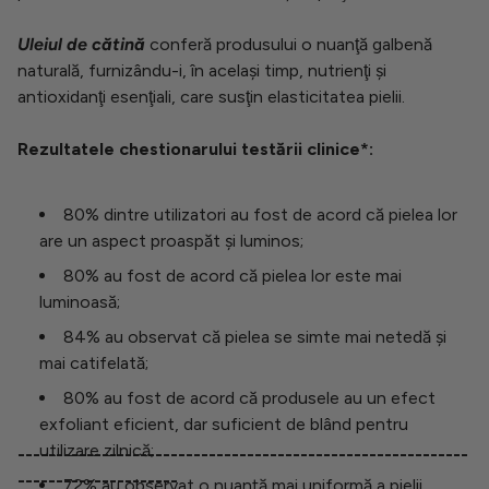
Uleiul de cătină
conferă produsului o nuanţă galbenă
naturală, furnizându-i, în acelaşi timp, nutrienţi şi
antioxidanţi esenţiali, care susţin elasticitatea pielii.
Rezultatele chestionarului testării clinice*:
80% dintre utilizatori au fost de acord că pielea lor
are un aspect proaspăt și luminos;
80% au fost de acord că pielea lor este mai
luminoasă;
84% au observat că pielea se simte mai netedă și
mai catifelată;
80% au fost de acord că produsele au un efect
exfoliant eficient, dar suficient de blând pentru
utilizare zilnică;
-----------------------------------------------------------
---------------------
72% au observat o nuanță mai uniformă a pielii.