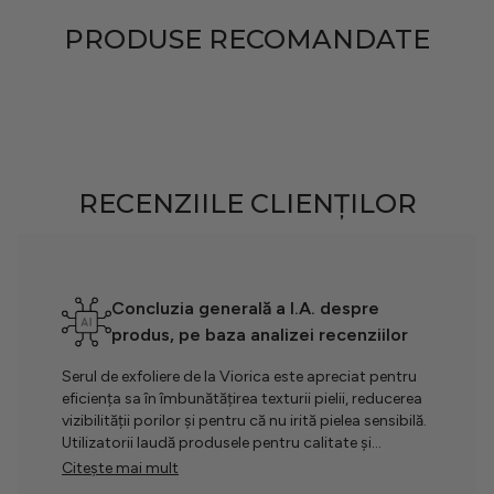
T
PRODUSE RECOMANDATE
RECENZIILE CLIENȚILOR
Concluzia generală a I.A. despre
produs, pe baza analizei recenziilor
Serul de exfoliere de la Viorica este apreciat pentru
eficiența sa în îmbunătățirea texturii pielii, reducerea
vizibilității porilor și pentru că nu irită pielea sensibilă.
Utilizatorii laudă produsele pentru calitate și
rezultate rapide, devenind repede favorite, deși nu
Citește mai mult
sunt menționate slăbiciuni semnificative.