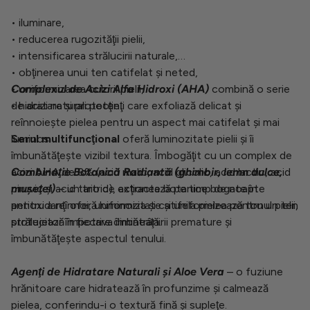
• iluminare,
• reducerea rugozităţii pielii,
• intensificarea strălucirii naturale,
• obţinerea unui ten catifelat şi neted,
• uniformizarea culorii pielii,
Complexul de Acizi Alfa Hidroxi (AHA)
combină o serie
• hidratare şi protecţie.
de acizi naturali potenţi care exfoliază delicat şi
reînnoieşte pielea pentru un aspect mai catifelat şi mai
Serul multifuncţional
luminos.
oferă luminozitate pielii şi îi
îmbunătăţeşte vizibil textura. Îmbogăţit cu un complex de
acizi AHA de 8% (acid malic, acid glicolic, acid lactic, acid
C
ombinaţie Botanică Radiantă (ghimbir, lemn dulce,
piruvic şi acid tartric), acţionează pe timp de noapte
muşeţel)
– un trio de extracte botanice bogate în
pentru a reînnoi, uniformiza şi catifela pielea pentru un ten
antioxidanţi oferă luminozitate şi uniformizează tonul pielii,
strălucitor în fiecare dimineaţă.
protejează împotriva îmbătrânirii premature şi
îmbunătăţeşte aspectul tenului.
Agenţi de Hidratare Naturali şi Aloe Vera
– o fuziune
hrănitoare care hidratează în profunzime şi calmează
pielea, conferindu-i o textură fină şi supleţe.