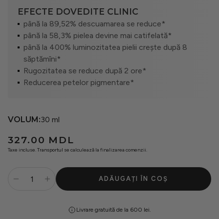
Seturi
EFECTE DOVEDITE CLINIC
până la 89,52% descuamarea se reduce*
până la 58,3% pielea devine mai catifelată*
Oferte
până la 400% luminozitatea pielii crește după 8
săptămîni*
Rugozitatea se reduce după 2 ore*
Reducerea petelor pigmentare*
VOLUM:
30 ml
Preț
327.00 MDL
obișnuit
Taxe incluse.
Transportul
se calculează la finalizarea comenzii.
ADĂUGAȚI ÎN COȘ
Livrare gratuită de la 600 lei.