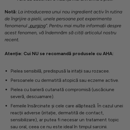
Notă:
La introducerea unui nou ingredient activ în rutina
de îngrijire a pielii, unele persoane pot experimenta
fenomenul „
purging
”. Pentru mai multe informații despre
acest fenomen, vă îndemnăm să citiți articolul nostru
recent.
Atenție:
Cui NU se recomandă produsele cu AHA:
Pielea sensibilă, predispusă la iritații sau rozacee.
Persoanele cu dermatită atopică sau eczeme active.
Pielea cu barieră cutanată compromisă (uscăciune
severă, descuamare).
Femeile însărcinate și cele care alăptează. În cazul unei
reacții adverse (iritație, dermatită de contact,
sensibilizare), ar putea fi necesar un tratament topic
sau oral, ceea ce nu este ideal în timpul sarcinii.