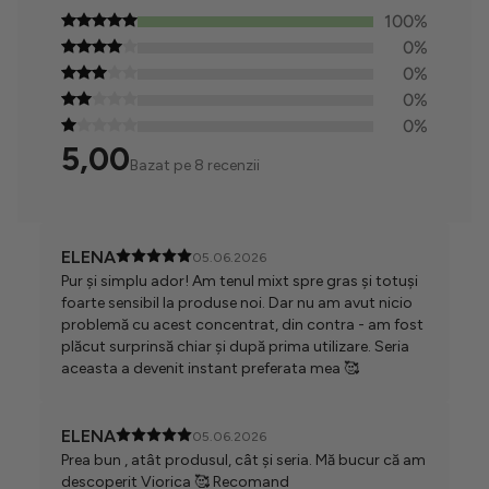
100%
0%
0%
0%
0%
5,00
Bazat pe 8 recenzii
ELENA
05.06.2026
Pur și simplu ador! Am tenul mixt spre gras și totuși
foarte sensibil la produse noi. Dar nu am avut nicio
problemă cu acest concentrat, din contra - am fost
plăcut surprinsă chiar și după prima utilizare. Seria
aceasta a devenit instant preferata mea 🥰
ELENA
05.06.2026
Prea bun , atât produsul, cât și seria. Mă bucur că am
descoperit Viorica 🥰 Recomand