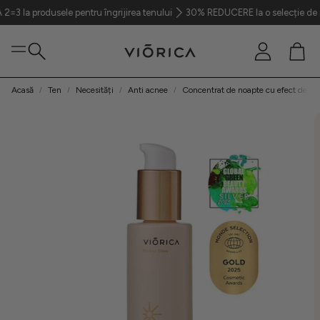
dusele pentru îngrijirea tenului
30% REDUCERE la o selecție de produse din
Cont
Coș
Caută
Acasă
Ten
Necesități
Anti acnee
Concentrat de noapte cu efect de r
Ten
Păr
Corp
Parfumerie