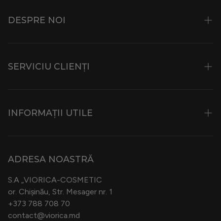
DESPRE NOI
Istorie și Filozofie
SERVICIU CLIENȚI
Ingrediente
Viopark
Contacte
Muzeul Frumuseții
INFORMAȚII UTILE
Magazine Specializate
Posturi Vacante
Bonus Card Viorica
Condiții de transport și livrare
B2B
ADRESA NOASTRĂ
Politica de Confidențialitate
Cosmeplant
S.A „VIORICA-COSMETIC
Termeni și condiții
or. Chișinău, Str. Mesager nr. 1
Blog
+373 788 708 70
Politica Privind Returnarea Produselor
contact@viorica.md
Certificate Cadou