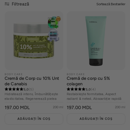
Filtrează
Sortează:
Bestseller
21 Collagen
Cosmeplant
Pentru bărbați
Protecție solară
BODY CARE
BODY CARE
Cremă de Corp cu 10% Unt
Cremă de corp cu 5%
de Canabis
colagen
5,0
(5)
5,0
(4)
Rutine
Hidratează intens, Îmbunătățește
Restabilește fermitatea, Aspect
elasticitatea, Regenerează pielea
radiant & neted, Absoarbție rapidă
PREȚ
197.00 MDL
PREȚ
197.00 MDL
200 ml
200 ml
OBIȘNUIT
OBIȘNUIT
Situationship
ADĂUGAȚI ÎN COȘ
ADĂUGAȚI ÎN COȘ