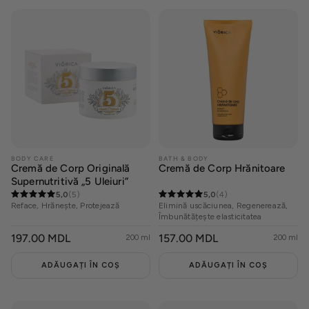
Seturi
Oferte
BODY CARE
BATH & BODY
Cremă de Corp Originală
Cremă de Corp Hrănitoare
Supernutritivă „5 Uleiuri”
5,0
(5)
5,0
(4)
Reface, Hrănește, Protejează
Elimină uscăciunea, Regenerează,
Îmbunătățește elasticitatea
PREȚ
197.00 MDL
PREȚ
157.00 MDL
200 ml
200 ml
OBIȘNUIT
OBIȘNUIT
ADĂUGAȚI ÎN COȘ
ADĂUGAȚI ÎN COȘ