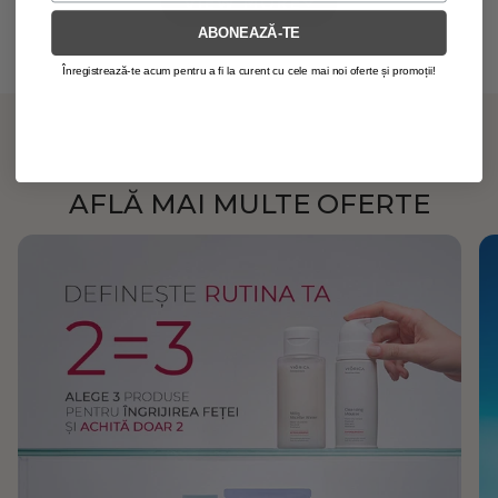
VIEW MORE
într-un moment de relaxare și frumusețe naturală –
semnată Viorica.
ABONEAZĂ-TE
Înregistrează-te acum pentru a fi la curent cu cele mai noi oferte și promoții!
AFLĂ MAI MULTE OFERTE