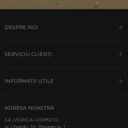
DESPRE NOI
Istorie și Filozofie
SERVICIU CLIENȚI
Ingrediente
Viopark
Contacte
Muzeul Frumuseții
INFORMAȚII UTILE
Magazine Specializate
Posturi Vacante
Bonus Card Viorica
Condiții de transport și livrare
B2B
ADRESA NOASTRĂ
Politica de Confidențialitate
Cosmeplant
S.A „VIORICA-COSMETIC
Termeni și condiții
or. Chișinău, Str. Mesager nr. 1