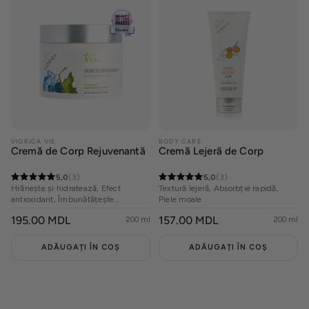
VIORICA VIE
BODY CARE
Cremă de Corp Rejuvenantă
Cremă Lejeră de Corp
5,0
(3)
5,0
(3)
Hrănește și hidratează, Efect
Textură lejeră, Absorbție rapidă,
antioxidant, Îmbunătățește
Piele moale
elasticitatea
PREȚ
195.00 MDL
PREȚ
157.00 MDL
200 ml
200 ml
OBIȘNUIT
OBIȘNUIT
ADĂUGAȚI ÎN COȘ
ADĂUGAȚI ÎN COȘ