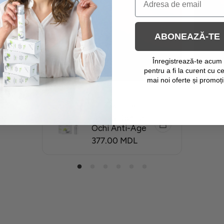
ABONEAZĂ-TE
Înregistrează-te acum
pentru a fi la curent cu c
mai noi oferte și promoți
VIORICA COSMETIC
Cremă Contur
Ochi Anti-Age
P
377.00 MDL
R
E
Ț
O
B
I
Ș
N
U