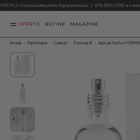
 la produsele pentru îngrijirea tenului
30% REDUCERE la o selecție de prod
OFERTE
RUTINE
MAGAZINE
Acasă
Parfumerie
Colecții
Formula #
Apă de Parfum FORMU
Ten
Păr
Corp