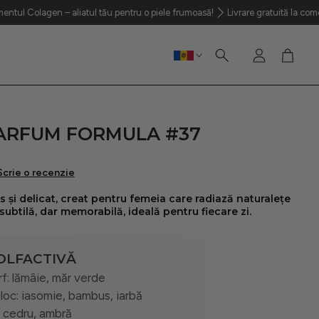
en – aliatul tău pentru o piele frumoasă!
Livrare gratuită la comenzi peste
Cont
Coș
Caută
ARFUM FORMULA #37
Scrie o recenzie
subtilă, dar memorabilă, ideală pentru fiecare zi.
OLFACTIVĂ
f: lămâie, măr verde
loc: iasomie, bambus, iarbă
 cedru, ambră