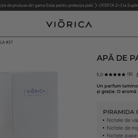
use din gama Solar pentru protecția pielii
OFERTA 2=3 Ia Suplimentul Colag
LA #37
APĂ DE P
(6)
5,0
Un parfum luminos și delicat, creat pentru femeia care radiază naturalețe
și grație. O aromă 
PIRAMIDA 
Notele de vâr
Notele de mij
Notele joase: