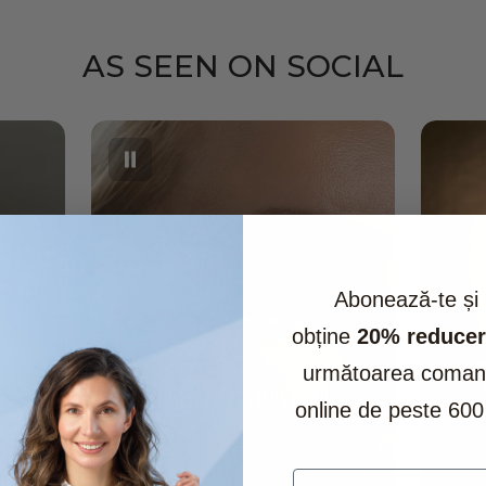
întrerupeți imediat
exclusiv pe zona c
AS SEEN ON SOCIAL
Abonează-te și
obține
20% reducer
următoarea coma
online de peste 600 
Email