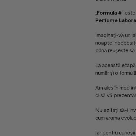
„
Formula #
” este
Perfume Labora
Imaginați-vă un la
noapte, neobositu
până reușește să 
La această etapă, 
număr și o formulă,
Am ales în mod int
ci să vă prezentă
Nu ezitați să-i inv
cum aroma evolue
Iar pentru curioși