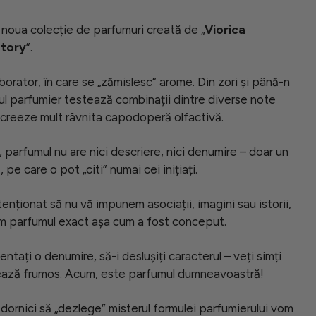
 noua colecție de parfumuri creată de „
Viorica
tory
”.
borator, în care se „zămislesc” arome. Din zori și până-n
l parfumier testează combinații dintre diverse note
creeze mult râvnita capodoperă olfactivă.
parfumul nu are nici descriere, nici denumire – doar un
 pe care o pot „citi” numai cei inițiați.
enționat să nu vă impunem asociații, imagini sau istorii,
m parfumul exact așa cum a fost conceput.
entați o denumire, să-i deslușiți caracterul – veți simți
ază frumos. Acum, este parfumul dumneavoastră!
i dornici să „dezlege” misterul formulei parfumierului vom