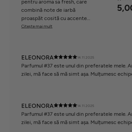
pentru aroma sa fresh, care
5,0
combină note de iarbă
proaspăt cosită cu accente
florale și dulci, fiind considerat
Citește mai mult
un parfum perfect pentru vară.
Utilizatorii menționează că
este discret, dar lăsând o
ELEONORA
14.11.2025
impresie plăcută, primind
Parfumul #37 este unul din preferatele mele. A
complimente frecvente. În
zilei, mă face să mă simt așa. Mulțumesc echipe
general, recenzentii sunt
foarte mulțumiți de produs,
considerându-l unul dintre
preferatele lor.
ELEONORA
14.11.2025
Parfumul #37 este unul din preferatele mele. A
zilei, mă face să mă simt așa. Mulțumesc echipe