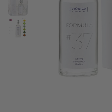
Parfumerie
21 Collagen
Cosmeplant
Pentru bărbați
Protecție solară
Rutine
Situationship