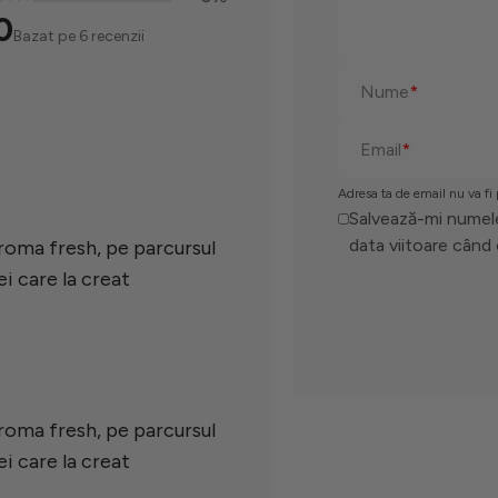
0
Bazat pe 6 recenzii
Nume
*
Email
*
Adresa ta de email nu va fi
Salvează-mi numele,
data viitoare când
roma fresh, pe parcursul
i care la creat
roma fresh, pe parcursul
i care la creat