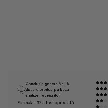
I
I
T
T
Concluzia generală a I.A.
despre produs, pe baza
analizei recenziilor
Formula #37 a fost apreciată