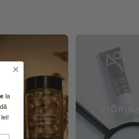
 utilizarea și consultați un medic. Utilizați produsul
orpului pentru care a fost destinat.
e
la
ndă
lei!