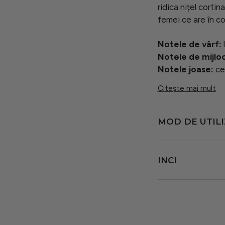
ridica nițel corti
femei ce are în c
Notele de vârf:
Notele de mijloc
Notele joase:
ce
Citește mai mult
MOD DE UTIL
Precauție și Sigu
INCI
Deoarece toleranța
recomandăm efectu
ALCOHOL DENAT.
utilizare. Aplicaț
CINNAMAL, LIN
antebrațului și așt