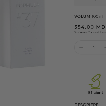
VOLUM:
100 ml
Preț
554.00 MD
obișnuit
Taxe incluse.
Transportul
se c
Eficient
DESCRIERE