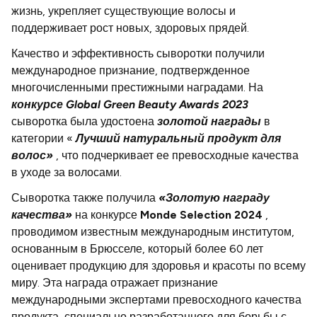
ABONEAZĂ-TE
жизнь, укрепляет существующие волосы и
поддерживает рост новых, здоровых прядей.
Înregistrează-te acum pentru a fi la curent cu cele mai noi oferte și promoții!
Качество и эффективность сыворотки получили
международное признание, подтвержденное
многочисленными престижными наградами. На
конкурсе Global Green Beauty Awards 2023
сыворотка была удостоена
золотой награды
в
категории «
Лучший натуральный продукт для
волос»
, что подчеркивает ее превосходные качества
в уходе за волосами.
Сыворотка также получила
«Золотую награду
качества»
на конкурсе
Monde Selection 2024
,
проводимом известным международным институтом,
основанным в Брюсселе, который более 60 лет
оценивает продукцию для здоровья и красоты по всему
миру. Эта награда отражает признание
международными экспертами превосходного качества
продукта, специально разработанного для борьбы с