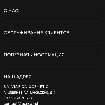
О НАС
История и Философия
ОБСЛУЖИВАНИЕ КЛИЕНТОВ
Ингредиенты
Viopark
Контакты
Музей Красоты
ПОЛЕЗНАЯ ИНФОРМАЦИЯ
Специализированные журналы
Вакансии
Бонусная карта Виорика
Условия транспортировки и доставки
B2B
НАШ АДРЕС
Политика конфиденциальности
Cosmeplant
S.A „VIORICA-COSMETIC
Условия и положения
г. Кишинёв, ул. Месаджер, д. 1
Блог
+373 788 708 70
Политика Возврата Товаров
contact@viorica.md
Сертификат Подарок