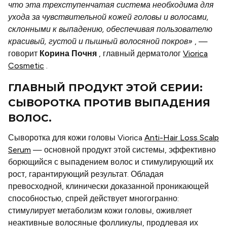
что эта трехступенчатая система необходима для
ухода за чувствительной кожей головы и волосами,
склонными к выпадению, обеспечивая пользователю
красивый, густой и пышный волосяной покров»
, —
говорит
Корина Почня
, главный дерматолог
Viorica
Cosmetic
.
ГЛАВНЫЙ ПРОДУКТ ЭТОЙ СЕРИИ:
СЫВОРОТКА ПРОТИВ ВЫПАДЕНИЯ
ВОЛОС.
Сыворотка для кожи головы Viorica
Anti-Hair Loss Scalp
Serum
— основной продукт этой системы, эффективно
борющийся с выпадением волос и стимулирующий их
Abonează-te și obține
20% reducere
la următoarea
рост, гарантирующий результат. Обладая
comandă online de peste 600 lei!
превосходной, клинически доказанной проникающей
способностью, спрей действует многогранно:
Email
стимулирует метаболизм кожи головы, оживляет
неактивные волосяные фолликулы, продлевая их