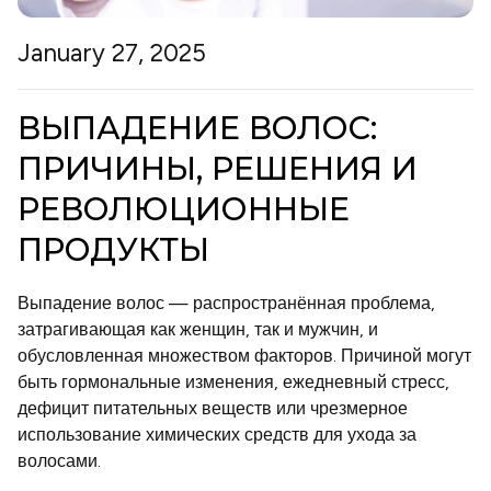
21 Collagen
January 27, 2025
Cosmeplant
ВЫПАДЕНИЕ ВОЛОС:
ПРИЧИНЫ, РЕШЕНИЯ И
Для мужчин
РЕВОЛЮЦИОННЫЕ
Солнцезащитный крем
ПРОДУКТЫ
Рутины ухода
Выпадение волос — распространённая проблема,
затрагивающая как женщин, так и мужчин, и
обусловленная множеством факторов. Причиной могут
Situationship
быть гормональные изменения, ежедневный стресс,
дефицит питательных веществ или чрезмерное
Наборы
использование химических средств для ухода за
волосами.