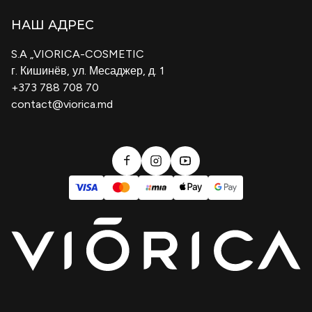
Условия транспортировки и доставки
B2B
НАШ АДРЕС
Политика конфиденциальности
Cosmeplant
S.A „VIORICA-COSMETIC
Условия и положения
г. Кишинёв, ул. Месаджер, д. 1
Блог
+373 788 708 70
Политика Возврата Товаров
contact@viorica.md
Сертификат Подарок
Регламент кампаний
Политика оплаты