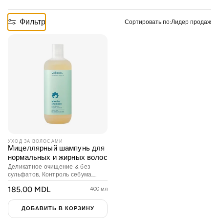
21 Collagen
Фильтр
Сортировать по:
Лидер продаж
Cosmeplant
Для мужчин
Солнцезащитный крем
Рутины ухода
УХОД ЗА ВОЛОСАМИ
Мицеллярный шампунь для
нормальных и жирных волос
Situationship
Деликатное очищение & без
сульфатов, Контроль себума,
Сбалансированная кожа головы
ОБЫЧНАЯ
185.00 MDL
400 мл
Наборы
ЦЕНА
ДОБАВИТЬ В КОРЗИНУ