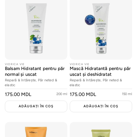
VIORICA VIE
VIORICA VIE
Balsam Hidratant pentru păr
Mască Hidratantă pentru păr
normal și uscat
uscat și deshidratat
Repară & întărește, Păr neted &
Repară & întărește, Păr neted &
elastic
elastic
PREȚ
175.00 MDL
PREȚ
175.00 MDL
200 ml
150 ml
OBIȘNUIT
OBIȘNUIT
ADĂUGAȚI ÎN COȘ
ADĂUGAȚI ÎN COȘ