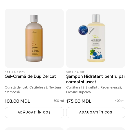
Seturi
Oferte
BATH & BODY
VIORICA VIE
Gel-Cremă de Duș Delicat
Șampon Hidratant pentru păr
normal și uscat
Curață delicat, Catifelează, Textura
Curățare fără sulfați, Regenerează,
cremoasă
Previne ruperea
PREȚ
103.00 MDL
PREȚ
175.00 MDL
500 ml
400 ml
OBIȘNUIT
OBIȘNUIT
ADĂUGAȚI ÎN COȘ
ADĂUGAȚI ÎN COȘ