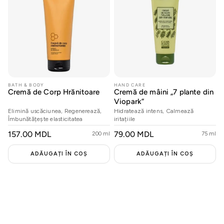
BATH & BODY
HAND CARE
Cremă de Corp Hrănitoare
Cremă de mâini „7 plante din
Viopark”
Elimină uscăciunea, Regenerează,
Hidratează intens, Calmează
Îmbunătățește elasticitatea
iritațiile
PREȚ
157.00 MDL
PREȚ
79.00 MDL
200 ml
75 ml
OBIȘNUIT
OBIȘNUIT
ADĂUGAȚI ÎN COȘ
ADĂUGAȚI ÎN COȘ