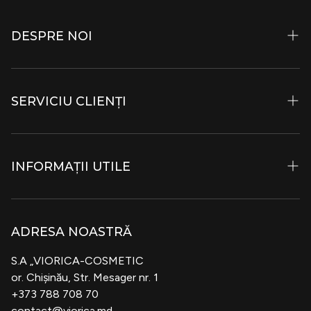
DESPRE NOI
Istorie și Filozofie
SERVICIU CLIENȚI
Ingrediente
Viopark
Contacte
Muzeul Frumuseții
INFORMAȚII UTILE
Magazine Specializate
Posturi Vacante
Bonus Card Viorica
Condiții de transport și livrare
B2B
ADRESA NOASTRĂ
Politica de Confidențialitate
Cosmeplant
S.A „VIORICA-COSMETIC
Termeni și condiții
or. Chișinău, Str. Mesager nr. 1
Blog
+373 788 708 70
Politica Privind Returnarea Produselor
contact@viorica.md