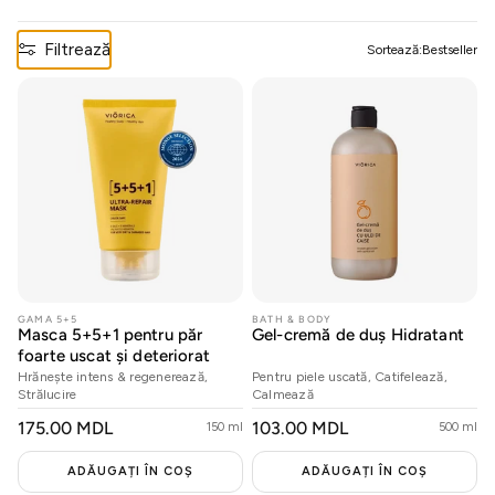
Filtrează
21 Collagen
Sortează:
Bestseller
Cosmeplant
Pentru bărbați
Protecție solară
GAMA 5+5
BATH & BODY
Masca 5+5+1 pentru păr
Gel-cremă de duș Hidratant
Rutine
foarte uscat și deteriorat
Hrănește intens & regenerează,
Pentru piele uscată, Catifelează,
Strălucire
Calmează
PREȚ
175.00 MDL
PREȚ
103.00 MDL
Situationship
150 ml
500 ml
OBIȘNUIT
OBIȘNUIT
ADĂUGAȚI ÎN COȘ
ADĂUGAȚI ÎN COȘ