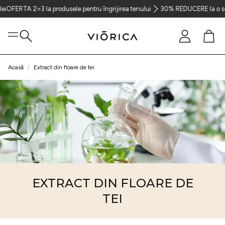
FERTA 2=3 la produsele pentru îngrijirea tenului
30% REDUCERE la o selecți
Cont
Coș
Caută
Acasă
Extract din floare de tei
Ten
Păr
Corp
EXTRACT DIN FLOARE DE
TEI
Parfumerie