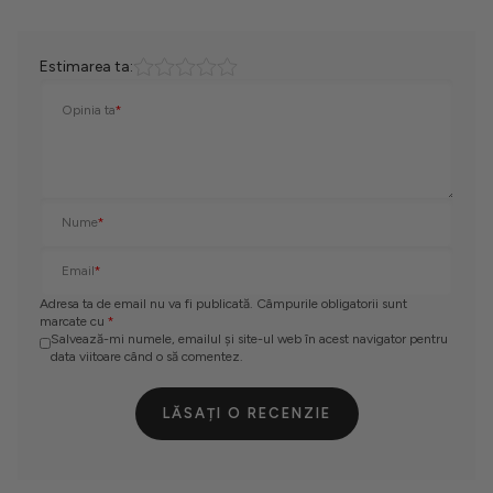
Estimarea ta:
Opinia ta
*
Nume
*
Email
*
Adresa ta de email nu va fi publicată. Câmpurile obligatorii sunt
marcate cu
*
Salvează-mi numele, emailul și site-ul web în acest navigator pentru
data viitoare când o să comentez.
LĂSAȚI O RECENZIE