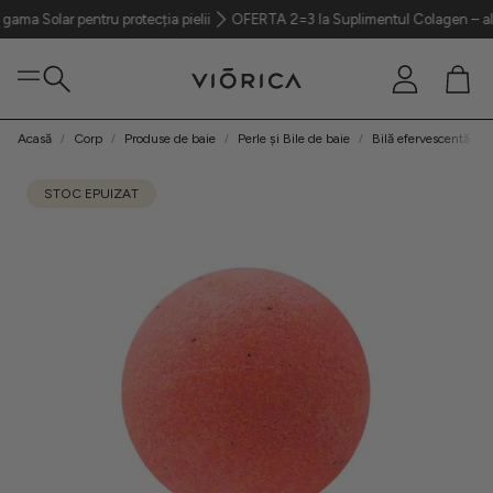
ar pentru protecția pielii
OFERTA 2=3 Ia Suplimentul Colagen – aliatul tău
Cont
Coș
Caută
Acasă
Corp
Produse de baie
Perle și Bile de baie
Bilă efervescentă – 
Ten
STOC EPUIZAT
Păr
Corp
Parfumerie