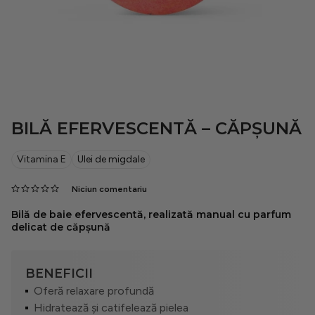
21 Collagen
Cosmeplant
BILĂ EFERVESCENTĂ – CĂPȘUNĂ
Pentru bărbați
Vitamina E
Ulei de migdale
Protecție solară
Niciun comentariu
Bilă de baie efervescentă, realizată manual cu parfum
Rutine
delicat de căpșună
BENEFICII
Situationship
Oferă relaxare profundă
Hidratează și catifelează pielea