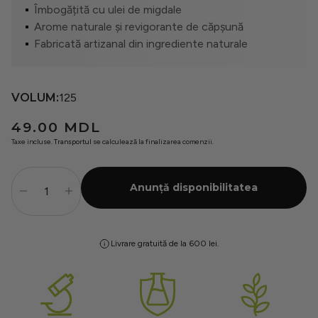
Îmbogățită cu ulei de migdale
Seturi
Arome naturale și revigorante de căpșună
Fabricată artizanal din ingrediente naturale
Oferte
VOLUM:
125
Preț
49.00 MDL
obișnuit
Taxe incluse.
Transportul
se calculează la finalizarea comenzii.
Anunță disponibilitatea
Livrare gratuită de la 600 lei.