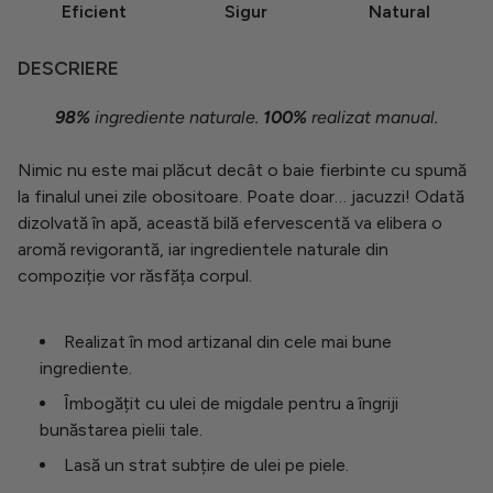
Eficient
Sigur
Natural
DESCRIERE
98%
ingrediente naturale.
100%
realizat manual.
Nimic nu este mai plăcut decât o baie fierbinte cu spumă
la finalul unei zile obositoare. Poate doar… jacuzzi! Odată
dizolvată în apă, această bilă efervescentă va elibera o
aromă revigorantă, iar ingredientele naturale din
compoziție vor răsfăța corpul.
Realizat în mod artizanal din cele mai bune
ingrediente.
Îmbogățit cu ulei de migdale pentru a îngriji
bunăstarea pielii tale.
Lasă un strat subțire de ulei pe piele.