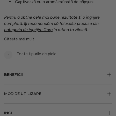
Captivează cu o aromă rafinată de căpșuni.
Pentru a obține cele mai bune rezultate și o îngrijire
completă, îți recomandăm să folosești produse din
categoria de îngrijire Corp
în rutina ta zilnică.
Citește mai mult
Toate tipurile de piele
BENEFICII
Oferă o experiență de relaxare profundă,
MOD DE UTILIZARE
perfectă pentru detensionare după o zi obositoare,
datorită efectului efervescent și a aromei naturale de
Umple cada cu apă caldă, plasează bila de baie în apă și
trandafir care induce o stare de calm și bine.
INCI