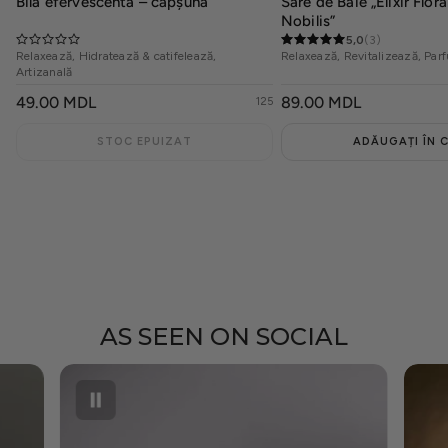
Bilă efervescentă – căpșună
Sare de Baie „Elixir Flor
Nobilis”
5,0
(3)
Relaxează, Hidratează & catifelează,
Relaxează, Revitalizează, Parf
Artizanală
PREȚ
49.00 MDL
PREȚ
89.00 MDL
125
OBIȘNUIT
OBIȘNUIT
STOC EPUIZAT
ADĂUGAȚI ÎN 
AS SEEN ON SOCIAL