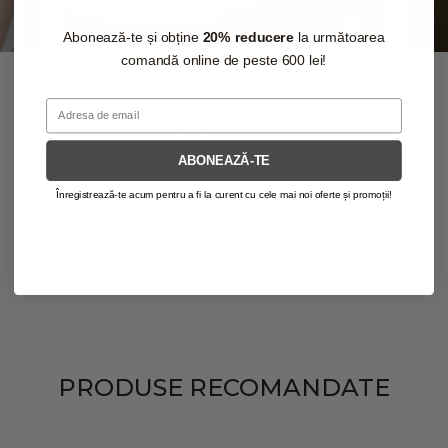
Abonează-te și obține
20% reducere
la următoarea
comandă online de peste 600 lei!
Email
VIORICA COSMETIC
Cremă Contur Ochi
Anti-Age
ABONEAZĂ-TE
P
377.00 MDL
R
Înregistrează-te acum pentru a fi la curent cu cele mai noi oferte și promoții!
E
Ț
O
B
I
Ș
N
U
I
T
PRODUSE RECOMANDATE