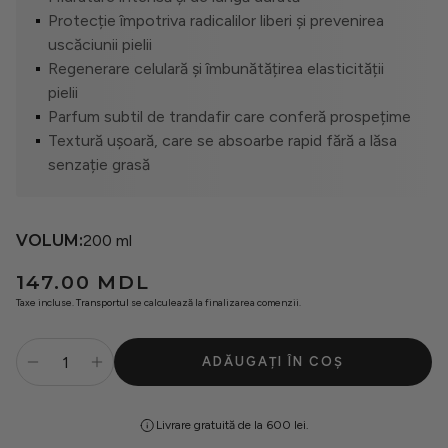
Seturi
Protecție împotriva radicalilor liberi și prevenirea
uscăciunii pielii
Regenerare celulară și îmbunătățirea elasticității
Oferte
pielii
Parfum subtil de trandafir care conferă prospețime
Textură ușoară, care se absoarbe rapid fără a lăsa
senzație grasă
VOLUM:
200 ml
Preț
147.00 MDL
obișnuit
Taxe incluse.
Transportul
se calculează la finalizarea comenzii.
ADĂUGAȚI ÎN COȘ
Livrare gratuită de la 600 lei.