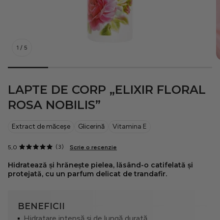
21 Collagen
1
/
5
Cosmeplant
LAPTE DE CORP „ELIXIR FLORAL
Pentru bărbați
ROSA NOBILIS”
Protecție solară
Extract de măceșe
Glicerină
Vitamina E
(3)
5,0
Scrie o recenzie
Rutine
Hidratează și hrănește pielea, lăsând-o catifelată și
protejată, cu un parfum delicat de trandafir.
Situationship
BENEFICII
Hidratare intensă și de lungă durată