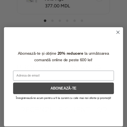
P
377.00 MDL
R
E
Ț
O
B
I
Ș
N
U
Abonează-te și obține
20% reducere
la următoarea
I
T
comandă online de peste 600 lei!
PRODUSE RECOMANDATE
Email
ABONEAZĂ-TE
Înregistrează-te acum pentru a fi la curent cu cele mai noi oferte și promoții!
RECENZIILE CLIENȚILOR