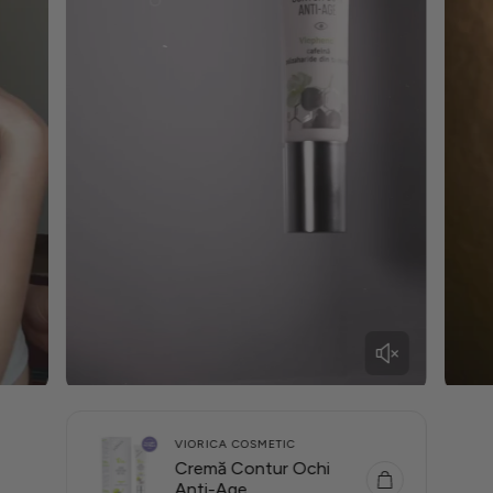
VIORICA COSMETIC
Cremă Contur Ochi
Anti-Age