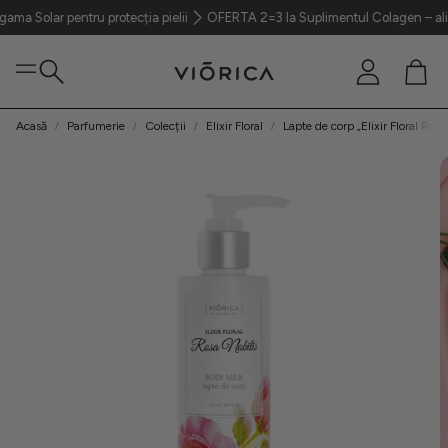
ar pentru protecția pielii
OFERTA 2=3 Ia Suplimentul Colagen – aliatul tă
Cont
Coș
Caută
Acasă
Parfumerie
Colecții
Elixir Floral
Lapte de corp „Elixir Floral Rosa
Ten
Păr
Corp
Parfumerie