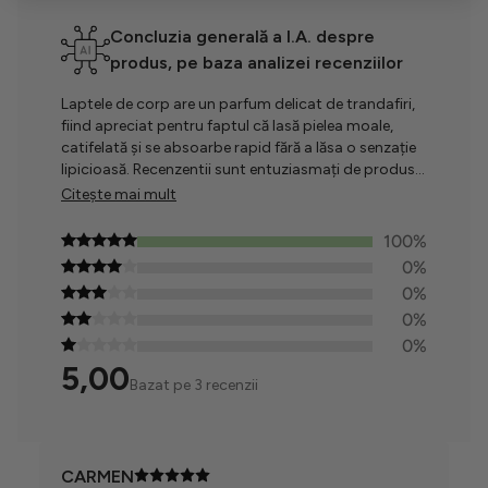
Concluzia generală a I.A. despre
produs, pe baza analizei recenziilor
Laptele de corp are un parfum delicat de trandafiri,
fiind apreciat pentru faptul că lasă pielea moale,
catifelată și se absoarbe rapid fără a lăsa o senzație
lipicioasă. Recenzentii sunt entuziasmați de produs
și intenționează să-l cumpere din nou, evidențiind
Citește mai mult
calitățile sale hidratante.
100%
0%
0%
0%
0%
5,00
Bazat pe 3 recenzii
CARMEN