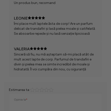
Un produs bun, recomand
LEONIE
Îmi place mult laptele ăsta de corp! Are un parfum
delicat de trandafiri și lasă pielea moale și catifelată.
Se absoarbe repede și nu lasă senzație lipicioasă
VALERIA
Sinceră să fiu, nu mă așteptam să-mi placă atât de
mult acest lapte de corp. Parfumul de trandafiri e
divin și pielea mea se simte incredibil de moale și
hidratată. Îl voi cumpăra din nou, cu siguranță
Estimarea ta:
Opinia ta
*